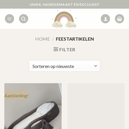
Ga
UNIEK, HANDGEMAAKT ÉN EXCLUSIEF
naar
inhoud
HOME
/
FEESTARTIKELEN
FILTER
Aanbieding!