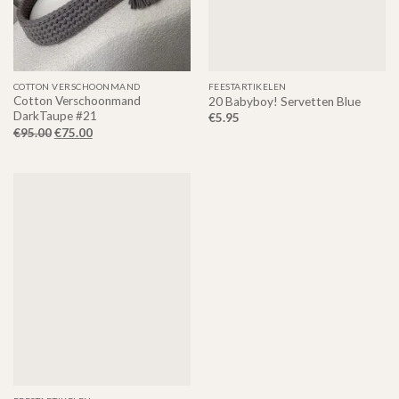
COTTON VERSCHOONMAND
FEESTARTIKELEN
Cotton Verschoonmand
20 Babyboy! Servetten Blue
DarkTaupe #21
€
5.95
Oorspronkelijke
Huidige
€
95.00
€
75.00
prijs
prijs
was:
is:
€95.00.
€75.00.