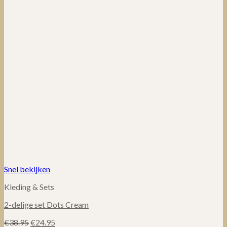
Snel bekijken
Kleding & Sets
2-delige set Dots Cream
Oorspronkelijke
Huidige
€
38.95
€
24.95