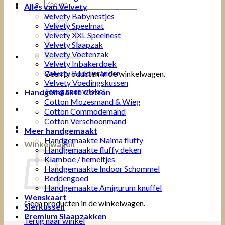
Zoeken
Alles van Velvety
naar:
Velvety Babynestjes
Velvety Speelmat
Velvety XXL Speelnest
Velvety Slaapzak
Velvety Voetenzak
Velvety Inbakerdoek
Velvety Bedomrander
Geen producten in de winkelwagen.
VeIvety Voedingskussen
Terug naar winkel
Handgemaakte Cotton
Cotton Mozesmand & Wieg
Cotton Commodemand
Cotton Verschoonmand
Meer handgemaakt
Handgemaakte Naima fluffy
Winkelwagen
Handgemaakte fluffy deken
Klamboe / hemeltjes
Handgemaakte Indoor Schommel
Beddengoed
Handgemaakte Amigurum knuffel
Wenskaart
Geen producten in de winkelwagen.
Sierkussen
Premium Slaapzakken
Terug naar winkel