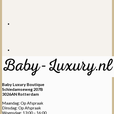
was:
is:
€38.95.
€24.95.
Baby Luxury Boutique
Schiedamseweg 207B
3026AN Rotterdam
Maandag: Op Afspraak
Dinsdag: Op Afspraak
Woensdag: 13:00 – 16:00