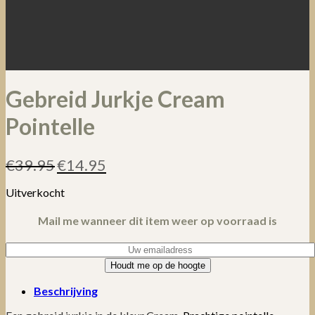
Gebreid Jurkje Cream
Pointelle
Oorspronkelijke
Huidige
€
39.95
€
14.95
prijs
prijs
was:
is:
Uitverkocht
€39.95.
€14.95.
Mail me wanneer dit item weer op voorraad is
Houdt me op de hoogte
Beschrijving