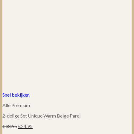
Snel bekijken
Alle Premium
2-delige Set Unique Warm Beige Parel
Oorspronkelijke
Huidige
€
38.95
€
24.95
prijs
prijs