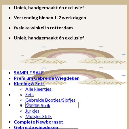
Ga
Uniek, handgemaakt én exclusief
naar
Verzending binnen 1-2 werkdagen
inhoud
fysieke winkel in rotterdam
Uniek, handgemaakt én exclusief
SAMPLE SALE
Premium Gebreide Wiegdeken
Kleding & Sets
Alle kleertjes
Sets
Gebreide Booties/Slofjes
Zoeken
Maillot Strik
naar:
Jurkjes
Mutsjes Strik
Complete Newbornset
Gebreide wiegdeken