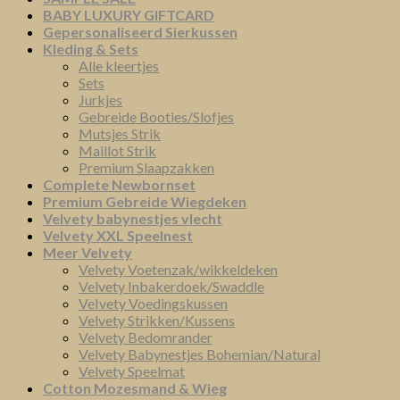
BABY LUXURY GIFTCARD
Gepersonaliseerd Sierkussen
Kleding & Sets
Alle kleertjes
Sets
Jurkjes
Gebreide Booties/Slofjes
Mutsjes Strik
Maillot Strik
Premium Slaapzakken
Complete Newbornset
Premium Gebreide Wiegdeken
Velvety babynestjes vlecht
Velvety XXL Speelnest
Meer Velvety
Velvety Voetenzak/wikkeldeken
Velvety Inbakerdoek/Swaddle
VeIvety Voedingskussen
Velvety Strikken/Kussens
Velvety Bedomrander
Velvety Babynestjes Bohemian/Natural
Velvety Speelmat
Cotton Mozesmand & Wieg