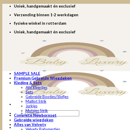
Ga
Uniek, handgemaakt én exclusief
naar
Verzending binnen 1-2 werkdagen
inhoud
fysieke winkel in rotterdam
Uniek, handgemaakt én exclusief
SAMPLE SALE
Premium Gebreide Wiegdeken
Kleding & Sets
Alle kleertjes
Sets
Gebreide Booties/Slofjes
Maillot Strik
Jurkjes
Mutsjes Strik
Zoeken
Complete Newbornset
naar:
Gebreide wiegdeken
Alles van Velvety
Velvety Babynestjes