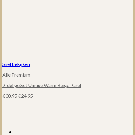
Snel bekijken
Alle Premium
2-delige Set Unique Warm Beige Parel
Oorspronkelijke
Huidige
€
38.95
€
24.95
prijs
prijs
was:
is:
€38.95.
€24.95.