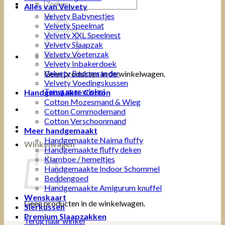
Zoeken
Alles van Velvety
naar:
Velvety Babynestjes
Velvety Speelmat
Velvety XXL Speelnest
Velvety Slaapzak
Velvety Voetenzak
Velvety Inbakerdoek
Velvety Bedomrander
Geen producten in de winkelwagen.
VeIvety Voedingskussen
Terug naar winkel
Handgemaakte Cotton
Cotton Mozesmand & Wieg
Cotton Commodemand
Cotton Verschoonmand
Meer handgemaakt
Handgemaakte Naima fluffy
Winkelwagen
Handgemaakte fluffy deken
Klamboe / hemeltjes
Handgemaakte Indoor Schommel
Beddengoed
Handgemaakte Amigurum knuffel
Wenskaart
Geen producten in de winkelwagen.
Sierkussen
Premium Slaapzakken
Terug naar winkel