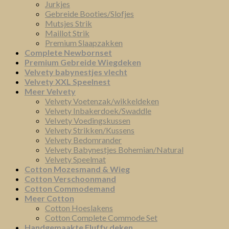
Jurkjes
Gebreide Booties/Slofjes
Mutsjes Strik
Maillot Strik
Premium Slaapzakken
Complete Newbornset
Premium Gebreide Wiegdeken
Velvety babynestjes vlecht
Velvety XXL Speelnest
Meer Velvety
Velvety Voetenzak/wikkeldeken
Velvety Inbakerdoek/Swaddle
VeIvety Voedingskussen
Velvety Strikken/Kussens
Velvety Bedomrander
Velvety Babynestjes Bohemian/Natural
Velvety Speelmat
Cotton Mozesmand & Wieg
Cotton Verschoonmand
Cotton Commodemand
Meer Cotton
Cotton Hoeslakens
Cotton Complete Commode Set
Handgemaakte Fluffy deken