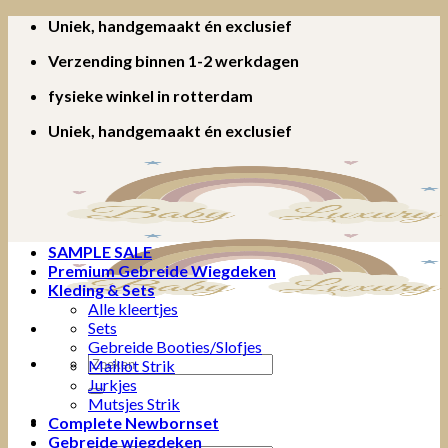
Ga
Uniek, handgemaakt én exclusief
naar
Verzending binnen 1-2 werkdagen
inhoud
fysieke winkel in rotterdam
Uniek, handgemaakt én exclusief
SAMPLE SALE
Premium Gebreide Wiegdeken
Kleding & Sets
Alle kleertjes
Sets
Gebreide Booties/Slofjes
Zoeken
Maillot Strik
naar:
Jurkjes
Mutsjes Strik
Complete Newbornset
Gebreide wiegdeken