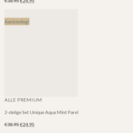
Oorspronkelijke
Huidige
€
38.95
€
24.95
prijs
prijs
was:
is:
€38.95.
€24.95.
Aanbieding!
ALLE PREMIUM
2-delige Set Unique Aqua Mint Parel
Oorspronkelijke
Huidige
€
38.95
€
24.95
prijs
prijs