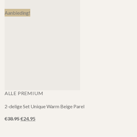
was:
is:
€38.95.
€24.95.
Aanbieding!
ALLE PREMIUM
2-delige Set Unique Warm Beige Parel
Oorspronkelijke
Huidige
€
38.95
€
24.95
prijs
prijs
was:
is:
€38.95.
€24.95.