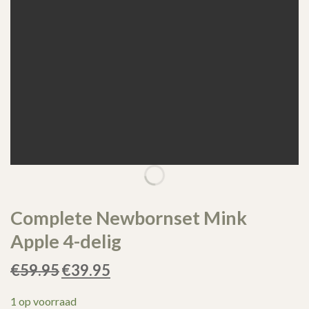
Complete Newbornset Mink
Apple 4-delig
€
59.95
Oorspronkelijke
€
39.95
Huidige
prijs
prijs
was:
is:
€59.95.
€39.95.
1 op voorraad