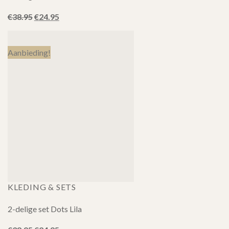
Oorspronkelijke
Huidige
€
38.95
€
24.95
prijs
prijs
was:
is:
€38.95.
€24.95.
Aanbieding!
KLEDING & SETS
2-delige set Dots Lila