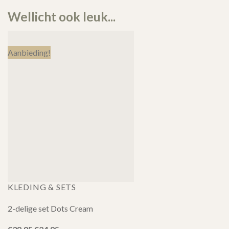
Wellicht ook leuk...
Aanbieding!
KLEDING & SETS
2-delige set Dots Cream
Oorspronkelijke
Huidige