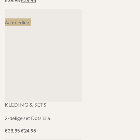
€
38.95
€
24.95
prijs
prijs
was:
is:
€38.95.
€24.95.
Aanbieding!
KLEDING & SETS
2-delige set Dots Lila
Oorspronkelijke
Huidige
€
38.95
€
24.95
prijs
prijs