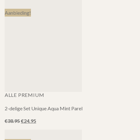
was:
is:
€38.95.
€24.95.
Aanbieding!
ALLE PREMIUM
2-delige Set Unique Aqua Mint Parel
Oorspronkelijke
Huidige
€
38.95
€
24.95
prijs
prijs
was:
is:
€38.95.
€24.95.