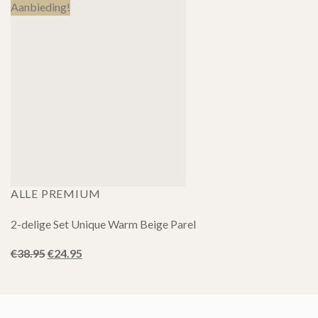
Aanbieding!
ALLE PREMIUM
2-delige Set Unique Warm Beige Parel
Oorspronkelijke
Huidige
€
38.95
€
24.95
prijs
prijs
was:
is:
€38.95.
€24.95.