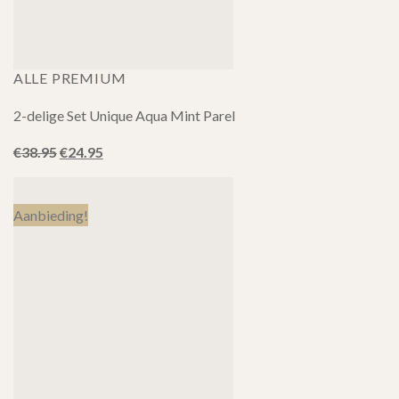
ALLE PREMIUM
2-delige Set Unique Aqua Mint Parel
Oorspronkelijke
Huidige
€
38.95
€
24.95
prijs
prijs
was:
is:
€38.95.
€24.95.
Aanbieding!