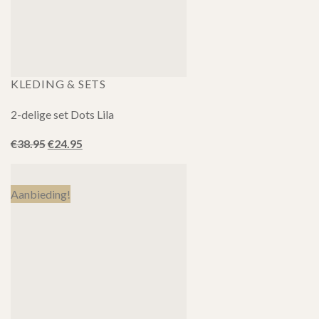
KLEDING & SETS
2-delige set Dots Lila
Oorspronkelijke
Huidige
€
38.95
€
24.95
prijs
prijs
was:
is:
€38.95.
€24.95.
Aanbieding!