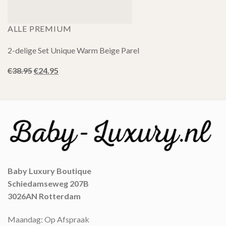
ALLE PREMIUM
2-delige Set Unique Warm Beige Parel
Oorspronkelijke
Huidige
€
38.95
€
24.95
prijs
prijs
was:
is:
€38.95.
€24.95.
Baby Luxury Boutique
Schiedamseweg 207B
3026AN Rotterdam
Maandag: Op Afspraak