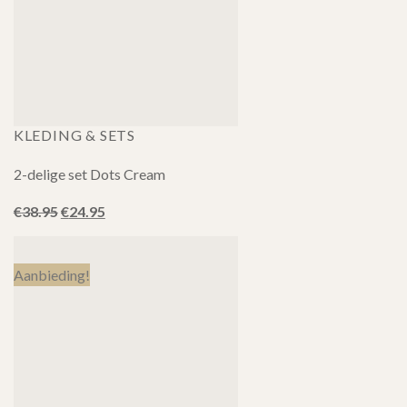
KLEDING & SETS
2-delige set Dots Cream
Oorspronkelijke
Huidige
€
38.95
€
24.95
prijs
prijs
was:
is:
€38.95.
€24.95.
Aanbieding!